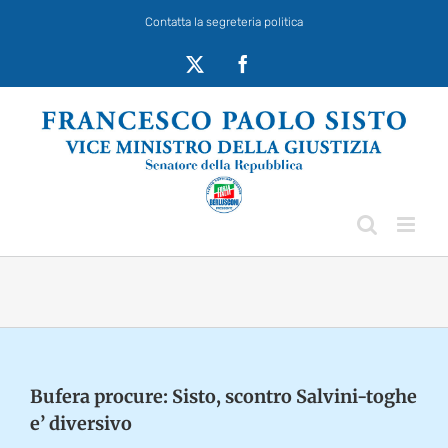
Salta
Contatta la segreteria politica
al
contenuto
X
Facebook
Bufera procure: Sisto, scontro Salvini-toghe
e’ diversivo