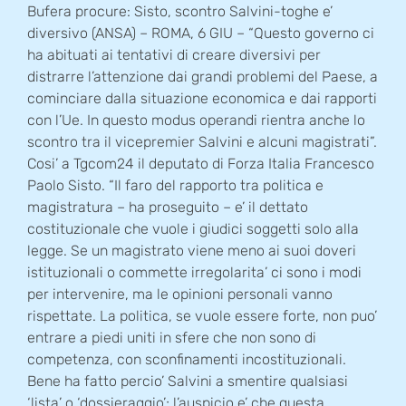
Bufera procure: Sisto, scontro Salvini-toghe e’
diversivo (ANSA) – ROMA, 6 GIU – “Questo governo ci
ha abituati ai tentativi di creare diversivi per
distrarre l’attenzione dai grandi problemi del Paese, a
cominciare dalla situazione economica e dai rapporti
con l’Ue. In questo modus operandi rientra anche lo
scontro tra il vicepremier Salvini e alcuni magistrati”.
Cosi’ a Tgcom24 il deputato di Forza Italia Francesco
Paolo Sisto. “Il faro del rapporto tra politica e
magistratura – ha proseguito – e’ il dettato
costituzionale che vuole i giudici soggetti solo alla
legge. Se un magistrato viene meno ai suoi doveri
istituzionali o commette irregolarita’ ci sono i modi
per intervenire, ma le opinioni personali vanno
rispettate. La politica, se vuole essere forte, non puo’
entrare a piedi uniti in sfere che non sono di
competenza, con sconfinamenti incostituzionali.
Bene ha fatto percio’ Salvini a smentire qualsiasi
‘lista’ o ‘dossieraggio’; l’auspicio e’ che questa