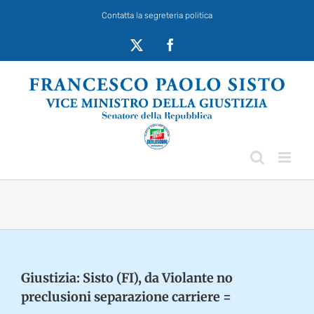
Salta
Contatta la segreteria politica
al
contenuto
X
Facebook
Giustizia: Sisto (FI), da Violante no
preclusioni separazione carriere =