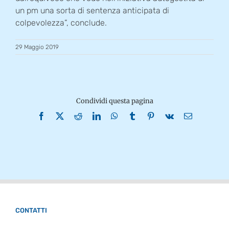
un pm una sorta di sentenza anticipata di
colpevolezza”, conclude.
29 Maggio 2019
Condividi questa pagina
Facebook
X
Reddit
LinkedIn
WhatsApp
Tumblr
Pinterest
Vk
Email
CONTATTI