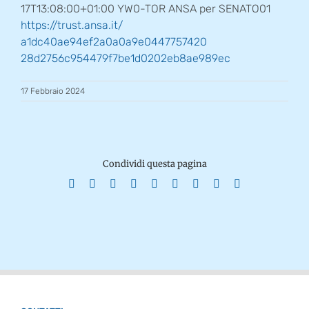
17T13:08:00+01:00 YW0-TOR ANSA per SENATO01
https://trust.ansa.it/
a1dc40ae94ef2a0a0a9e0447757420
28d2756c954479f7be1d0202eb8ae9
89ec
17 Febbraio 2024
Condividi questa pagina
Facebook
X
Reddit
LinkedIn
WhatsApp
Tumblr
Pinterest
Vk
Email