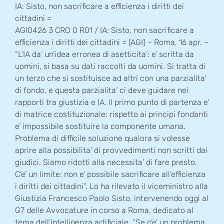
IA: Sisto, non sacrificare a efficienza i diritti dei
cittadini =
AGI0426 3 CRO 0 R01 / IA: Sisto, non sacrificare a
efficienza i diritti dei cittadini = (AGI) – Roma, 16 apr. –
“L’IA da’ un’idea erronea di asetticita’: e’ scritta da
uomini, si basa su dati raccolti da uomini. Si tratta di
un terzo che si sostituisce ad altri con una parzialita’
di fondo, e questa parzialita’ ci deve guidare nei
rapporti tra giustizia e IA. Il primo punto di partenza e’
di matrice costituzionale: rispetto ai principi fondanti
e’ impossibile sostituire la componente umana.
Problema di difficile soluzione qualora si volesse
aprire alla possibilita’ di provvedimenti non scritti dai
giudici. Siamo ridotti alla necessita’ di fare presto.
C’e’ un limite: non e’ possibile sacrificare all’efficienza
i diritti dei cittadini”. Lo ha rilevato il viceministro alla
Giustizia Francesco Paolo Sisto, intervenendo oggi al
G7 delle Avvocature in corso a Roma, dedicato al
tema dell’intelligenza artificiale. “Se c’e’ un problema