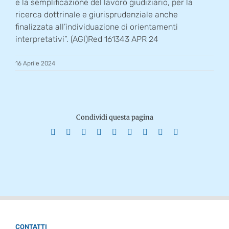
e la semplificazione del lavoro giudiziario, per la
ricerca dottrinale e giurisprudenziale anche
finalizzata all’individuazione di orientamenti
interpretativi”. (AGI)Red 161343 APR 24
16 Aprile 2024
Condividi questa pagina
Facebook
X
Reddit
LinkedIn
WhatsApp
Tumblr
Pinterest
Vk
Email
CONTATTI