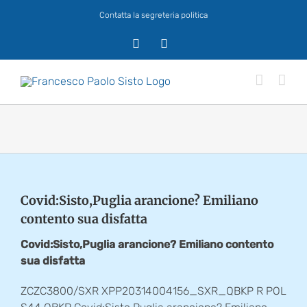
Salta
Contatta la segreteria politica
al
contenuto
X
Facebook
Covid:Sisto,Puglia arancione? Emiliano
contento sua disfatta
Covid:Sisto,Puglia arancione? Emiliano contento
sua disfatta
ZCZC3800/SXR XPP20314004156_SXR_QBKP R POL