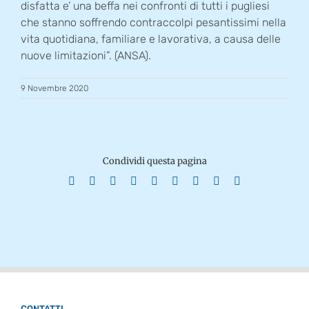
disfatta e’ una beffa nei confronti di tutti i pugliesi
che stanno soffrendo contraccolpi pesantissimi nella
vita quotidiana, familiare e lavorativa, a causa delle
nuove limitazioni”. (ANSA).
9 Novembre 2020
Condividi questa pagina
Facebook
X
Reddit
LinkedIn
WhatsApp
Tumblr
Pinterest
Vk
Email
CONTATTI