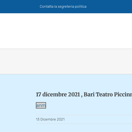
Salta
Contatta la segreteria politica
al
contenuto
17 dicembre 2021 , Bari Teatro Piccin
anm
13 Dicembre 2021