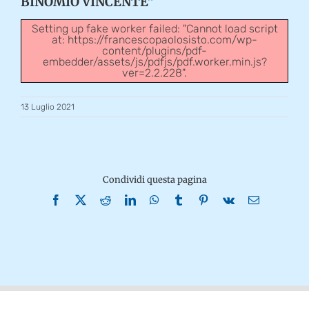
BINOMIO VINCENTE”
Setting up fake worker failed: "Cannot load script
at: https://francescopaolosisto.com/wp-
content/plugins/pdf-
embedder/assets/js/pdfjs/pdf.worker.min.js?
ver=2.2.228".
13 Luglio 2021
Condividi questa pagina
Facebook
X
Reddit
LinkedIn
WhatsApp
Tumblr
Pinterest
Vk
Email