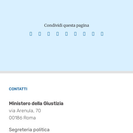
Condividi questa pagina
Facebook
X
Reddit
LinkedIn
WhatsApp
Tumblr
Pinterest
Vk
Email
CONTATTI
Ministero della Giustizia
via Arenula, 70
00186 Roma
Segreteria politica