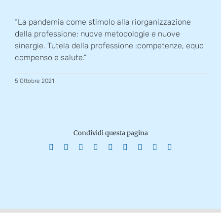
“La pandemia come stimolo alla riorganizzazione
della professione: nuove metodologie e nuove
sinergie. Tutela della professione :competenze, equo
compenso e salute.”
5 Ottobre 2021
Condividi questa pagina
Facebook
X
Reddit
LinkedIn
WhatsApp
Tumblr
Pinterest
Vk
Email