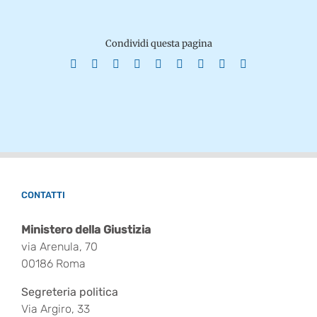
Condividi questa pagina
Facebook
X
Reddit
LinkedIn
WhatsApp
Tumblr
Pinterest
Vk
Email
CONTATTI
Ministero della Giustizia
via Arenula, 70
00186 Roma
Segreteria politica
Via Argiro, 33