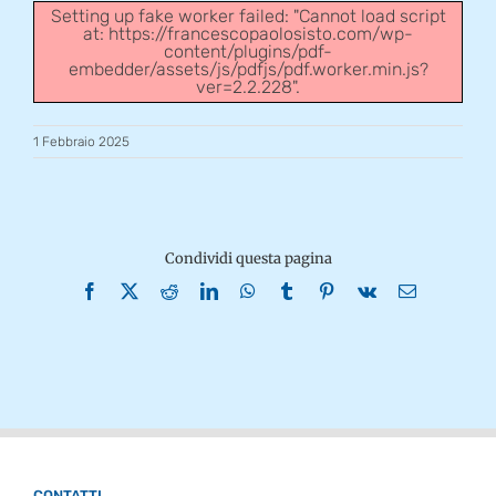
Setting up fake worker failed: "Cannot load script
at: https://francescopaolosisto.com/wp-
content/plugins/pdf-
embedder/assets/js/pdfjs/pdf.worker.min.js?
ver=2.2.228".
1 Febbraio 2025
Condividi questa pagina
Facebook
X
Reddit
LinkedIn
WhatsApp
Tumblr
Pinterest
Vk
Email
CONTATTI