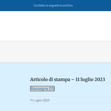
Salta
Contatta la segreteria politica
al
contenuto
Articolo di stampa – 11 luglio 2023
Rassegna (11)
11 Luglio 2023