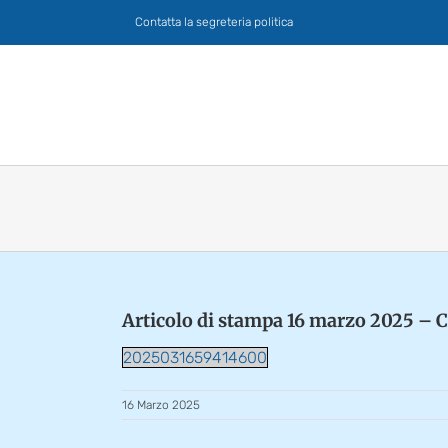
Salta
Contatta la segreteria politica
al
contenuto
Articolo di stampa 16 marzo 2025 – C
2025031659414600
16 Marzo 2025