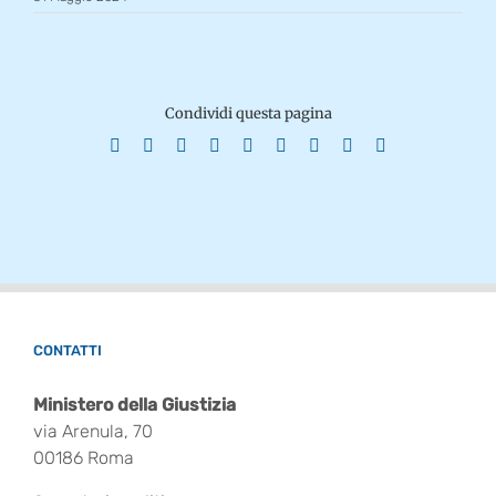
Condividi questa pagina
Facebook
X
Reddit
LinkedIn
WhatsApp
Tumblr
Pinterest
Vk
Email
CONTATTI
Ministero della Giustizia
via Arenula, 70
00186 Roma