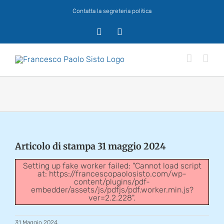
Salta
Contatta la segreteria politica
al
contenuto
X
Facebook
Articolo di stampa 31 maggio 2024
Setting up fake worker failed: "Cannot load script
at: https://francescopaolosisto.com/wp-
content/plugins/pdf-
embedder/assets/js/pdfjs/pdf.worker.min.js?
ver=2.2.228".
31 Maggio 2024