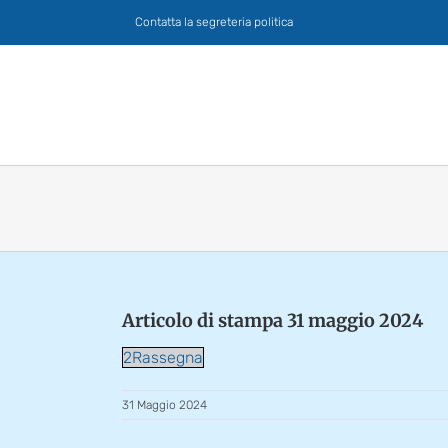
Salta
Contatta la segreteria politica
al
contenuto
Articolo di stampa 31 maggio 2024
2Rassegna
31 Maggio 2024