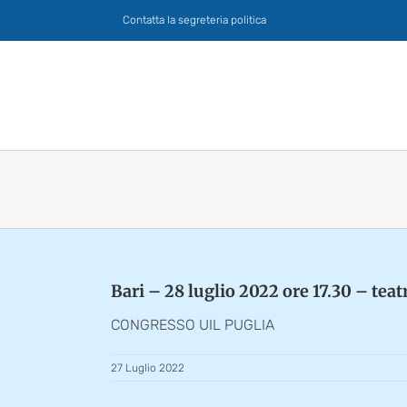
Salta
Contatta la segreteria politica
al
contenuto
Bari – 28 luglio 2022 ore 17.30 – teat
CONGRESSO UIL PUGLIA
27 Luglio 2022