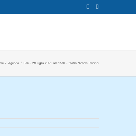
X
Facebook
me
Agenda
Bari – 28 luglio 2022 ore 17.30 – teatro Niccolò Piccinni