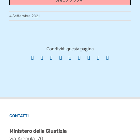
ver=2.2.228".
4 Settembre 2021
Condividi questa pagina
Facebook
X
Reddit
LinkedIn
WhatsApp
Tumblr
Pinterest
Vk
Email
CONTATTI
Ministero della Giustizia
via Arenula, 70