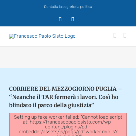
Salta
Contatta la segreteria politica
al
contenuto
X
Facebook
CORRIERE DEL MEZZOGIORNO PUGLIA –
“Neanche il TAR fermerà i lavori. Così ho
blindato il parco della giustizia”
Setting up fake worker failed: "Cannot load script
at: https://francescopaolosisto.com/wp-
content/plugins/pdf-
embedder/assets/js/pdfjs/pdf.worker.min.js?