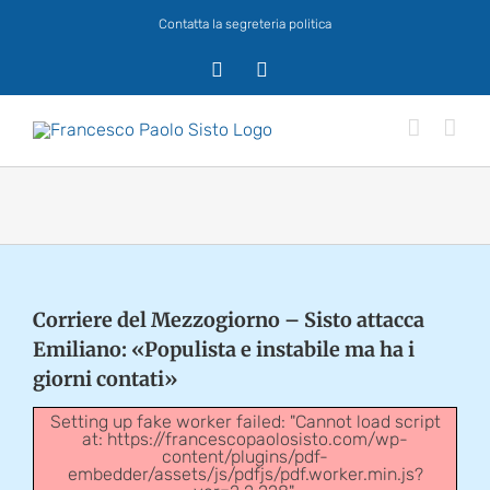
Salta
Contatta la segreteria politica
al
contenuto
X
Facebook
Corriere del Mezzogiorno – Sisto attacca
Emiliano: «Populista e instabile ma ha i
giorni contati»
Setting up fake worker failed: "Cannot load script
at: https://francescopaolosisto.com/wp-
content/plugins/pdf-
embedder/assets/js/pdfjs/pdf.worker.min.js?