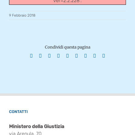
ver=2.2.228".
9 Febbraio 2018
Condividi questa pagina
Facebook
X
Reddit
LinkedIn
WhatsApp
Tumblr
Pinterest
Vk
Email
CONTATTI
Ministero della Giustizia
via Arenula, 70