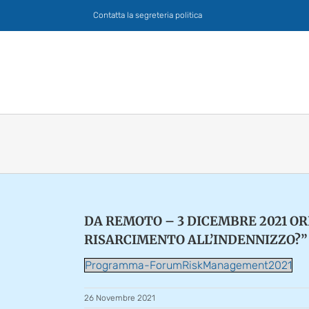
Salta
Contatta la segreteria politica
al
contenuto
DA REMOTO – 3 DICEMBRE 2021 OR
RISARCIMENTO ALL’INDENNIZZO?”
Programma-ForumRiskManagement2021
26 Novembre 2021