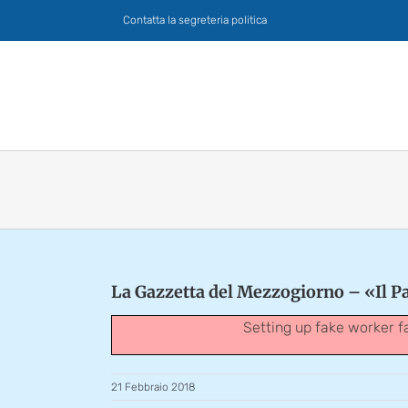
Salta
Contatta la segreteria politica
al
contenuto
La Gazzetta del Mezzogiorno – «Il Pa
Setting up fake worker f
21 Febbraio 2018