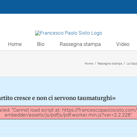
Home
Bio
Rassegna stampa
Video
Home
Rassegna stampa
La Gazz
rtito cresce e non ci servono taumaturghi»
ailed: "Cannot load script at: https://francescopaolosisto.co
embedder/assets/js/pdfjs/pdf.worker.min.js?ver=2.2.228".