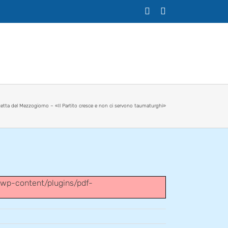
X
Facebook
etta del Mezzogiorno – «Il Partito cresce e non ci servono taumaturghi»
m/wp-content/plugins/pdf-