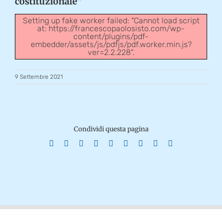
costituzionale”
Setting up fake worker failed: "Cannot load script
at: https://francescopaolosisto.com/wp-
content/plugins/pdf-
embedder/assets/js/pdfjs/pdf.worker.min.js?
ver=2.2.228".
9 Settembre 2021
Condividi questa pagina
Facebook
X
Reddit
LinkedIn
WhatsApp
Tumblr
Pinterest
Vk
Email