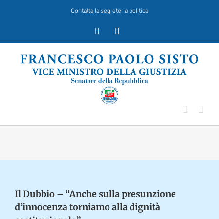
Salta
Contatta la segreteria politica
al
contenuto
X
Facebook
Il Dubbio – “Anche sulla presunzione
d’innocenza torniamo alla dignità