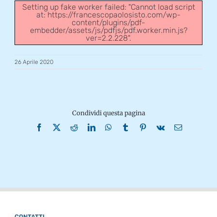
Setting up fake worker failed: "Cannot load script
at: https://francescopaolosisto.com/wp-
content/plugins/pdf-
embedder/assets/js/pdfjs/pdf.worker.min.js?
ver=2.2.228".
26 Aprile 2020
Condividi questa pagina
Facebook
X
Reddit
LinkedIn
WhatsApp
Tumblr
Pinterest
Vk
Email
CONTATTI