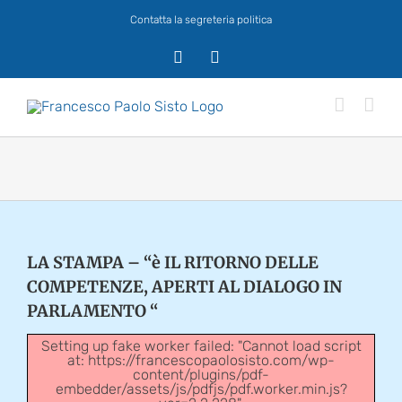
Salta
Contatta la segreteria politica
al
contenuto
X
Facebook
LA STAMPA – “è IL RITORNO DELLE
COMPETENZE, APERTI AL DIALOGO IN
PARLAMENTO “
Setting up fake worker failed: "Cannot load script
at: https://francescopaolosisto.com/wp-
content/plugins/pdf-
embedder/assets/js/pdfjs/pdf.worker.min.js?