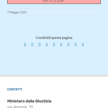
ver=2.2.228".
11 Maggio 2021
Condividi questa pagina
Facebook
X
Reddit
LinkedIn
WhatsApp
Tumblr
Pinterest
Vk
Email
CONTATTI
Ministero della Giustizia
via Arenula, 70