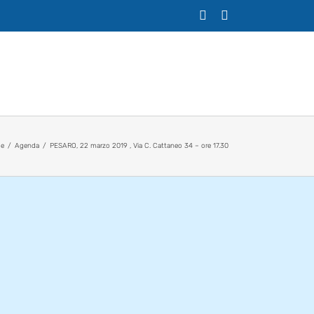
X
Facebook
e
Agenda
PESARO, 22 marzo 2019 , Via C. Cattaneo 34 – ore 17.30