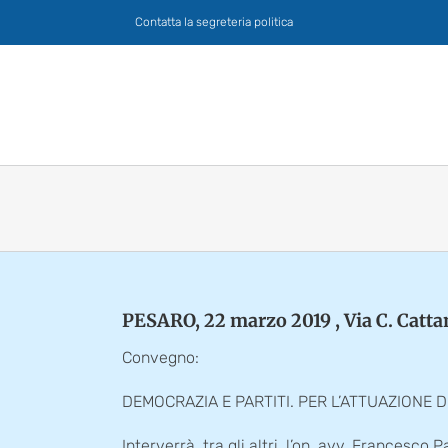
Salta
Contatta la segreteria politica
al
contenuto
PESARO, 22 marzo 2019 , Via C. Catta
Convegno:
DEMOCRAZIA E PARTITI. PER L’ATTUAZIONE D
Interverrà, tra gli altri, l’on. avv. Francesco 