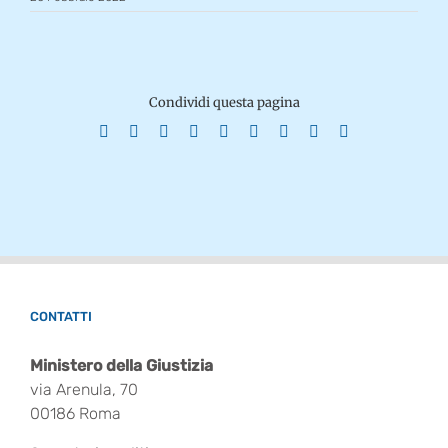
Condividi questa pagina
Facebook
X
Reddit
LinkedIn
WhatsApp
Tumblr
Pinterest
Vk
Email
CONTATTI
Ministero della Giustizia
via Arenula, 70
00186 Roma