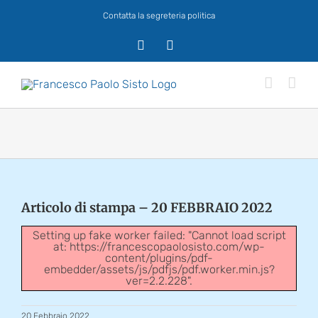
Salta
Contatta la segreteria politica
al
contenuto
X
Facebook
Articolo di stampa – 20 FEBBRAIO 2022
Setting up fake worker failed: "Cannot load script
at: https://francescopaolosisto.com/wp-
content/plugins/pdf-
embedder/assets/js/pdfjs/pdf.worker.min.js?
ver=2.2.228".
20 Febbraio 2022