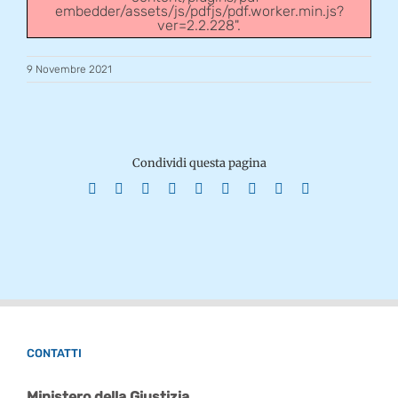
embedder/assets/js/pdfjs/pdf.worker.min.js?
ver=2.2.228".
9 Novembre 2021
Condividi questa pagina
Facebook
X
Reddit
LinkedIn
WhatsApp
Tumblr
Pinterest
Vk
Email
CONTATTI
Ministero della Giustizia