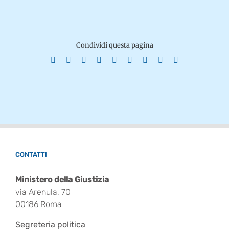
Condividi questa pagina
Facebook
X
Reddit
LinkedIn
WhatsApp
Tumblr
Pinterest
Vk
Email
CONTATTI
Ministero della Giustizia
via Arenula, 70
00186 Roma
Segreteria politica