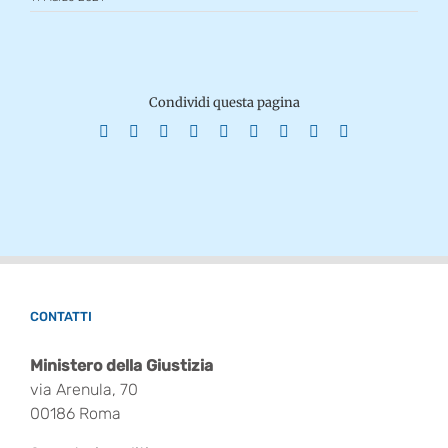
Condividi questa pagina
Facebook
X
Reddit
LinkedIn
WhatsApp
Tumblr
Pinterest
Vk
Email
CONTATTI
Ministero della Giustizia
via Arenula, 70
00186 Roma