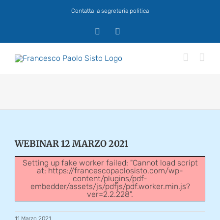
Salta
Contatta la segreteria politica
al
contenuto
X
Facebook
WEBINAR 12 MARZO 2021
Setting up fake worker failed: "Cannot load script
at: https://francescopaolosisto.com/wp-
content/plugins/pdf-
embedder/assets/js/pdfjs/pdf.worker.min.js?
ver=2.2.228".
11 Marzo 2021