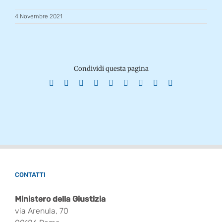
4 Novembre 2021
Condividi questa pagina
Facebook
X
Reddit
LinkedIn
WhatsApp
Tumblr
Pinterest
Vk
Email
CONTATTI
Ministero della Giustizia
via Arenula, 70