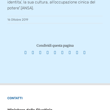
identita’, la sua cultura, all’occupazione cinica del
potere”.(ANSA).
16 Ottobre 2019
Condividi questa pagina
Facebook
X
Reddit
LinkedIn
WhatsApp
Tumblr
Pinterest
Vk
Email
CONTATTI