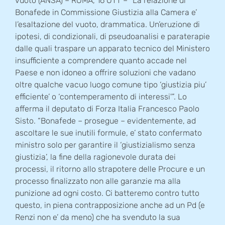
vuoto (ANSA) – ROMA, 16 OTT – “La relazione di
Bonafede in Commissione Giustizia alla Camera e’
l’esaltazione del vuoto, drammatica. Un’eruzione di
ipotesi, di condizionali, di pseudoanalisi e paraterapie
dalle quali traspare un apparato tecnico del Ministero
insufficiente a comprendere quanto accade nel
Paese e non idoneo a offrire soluzioni che vadano
oltre qualche vacuo luogo comune tipo ‘giustizia piu’
efficiente’ o ‘contemperamento di interessi'”. Lo
afferma il deputato di Forza Italia Francesco Paolo
Sisto. “Bonafede – prosegue – evidentemente, ad
ascoltare le sue inutili formule, e’ stato confermato
ministro solo per garantire il ‘giustizialismo senza
giustizia’, la fine della ragionevole durata dei
processi, il ritorno allo strapotere delle Procure e un
processo finalizzato non alle garanzie ma alla
punizione ad ogni costo. Ci batteremo contro tutto
questo, in piena contrapposizione anche ad un Pd (e
Renzi non e’ da meno) che ha svenduto la sua