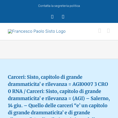
Salta
Contatta la segreteria politica
al
contenuto
X
Facebook
Carceri: Sisto, capitolo di grande
drammaticita’ e rilevanza = AGI0007 3 CRO
0 RNA / Carceri: Sisto, capitolo di grande
drammaticita’ e rilevanza = (AGI) – Salerno,
14 giu. – Quello delle carceri “e’ un capitolo
di grande drammaticita’ e di grande