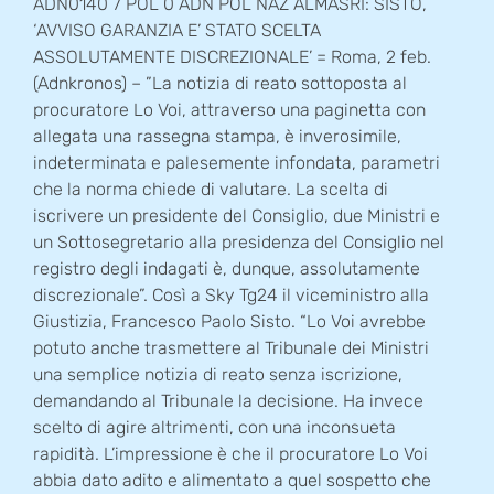
ADN0140 7 POL 0 ADN POL NAZ ALMASRI: SISTO,
‘AVVISO GARANZIA E’ STATO SCELTA
ASSOLUTAMENTE DISCREZIONALE’ = Roma, 2 feb.
(Adnkronos) – ”La notizia di reato sottoposta al
procuratore Lo Voi, attraverso una paginetta con
allegata una rassegna stampa, è inverosimile,
indeterminata e palesemente infondata, parametri
che la norma chiede di valutare. La scelta di
iscrivere un presidente del Consiglio, due Ministri e
un Sottosegretario alla presidenza del Consiglio nel
registro degli indagati è, dunque, assolutamente
discrezionale”. Così a Sky Tg24 il viceministro alla
Giustizia, Francesco Paolo Sisto. “Lo Voi avrebbe
potuto anche trasmettere al Tribunale dei Ministri
una semplice notizia di reato senza iscrizione,
demandando al Tribunale la decisione. Ha invece
scelto di agire altrimenti, con una inconsueta
rapidità. L’impressione è che il procuratore Lo Voi
abbia dato adito e alimentato a quel sospetto che