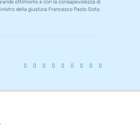
n grande ottimismo e con la consapevolezza di
inistro della giustizia Francesco Paolo Sisto.
Facebook
X
Reddit
LinkedIn
WhatsApp
Tumblr
Pinterest
Vk
Email
o