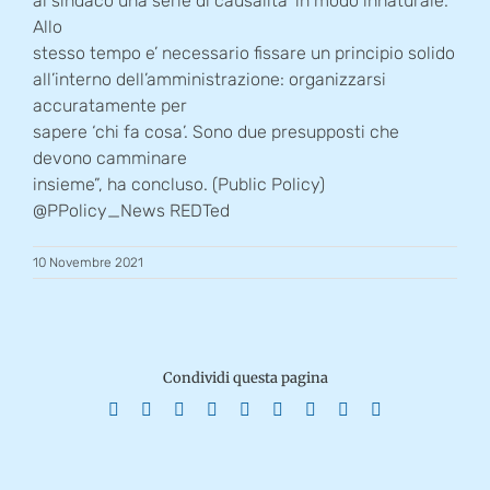
al sindaco una serie di causalita’ in modo innaturale.
Allo
stesso tempo e’ necessario fissare un principio solido
all’interno dell’amministrazione: organizzarsi
accuratamente per
sapere ‘chi fa cosa’. Sono due presupposti che
devono camminare
insieme”, ha concluso. (Public Policy)
@PPolicy_News REDTed
10 Novembre 2021
Condividi questa pagina
Facebook
X
Reddit
LinkedIn
WhatsApp
Tumblr
Pinterest
Vk
Email