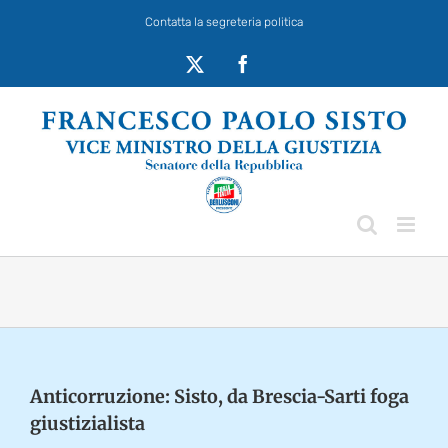
Salta
Contatta la segreteria politica
al
contenuto
X
Facebook
Anticorruzione: Sisto, da Brescia-Sarti foga
giustizialista