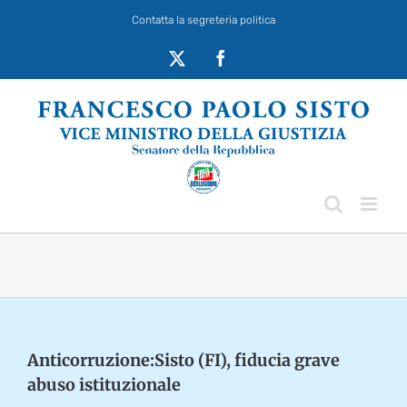
Salta
Contatta la segreteria politica
al
contenuto
X
Facebook
Anticorruzione:Sisto (FI), fiducia grave
abuso istituzionale