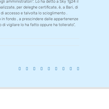
gli amministratori”. Lo ha detto a Sky Tg24 il
lizzate, per deleghe certificate, è, a Bari, di
di accesso e talvolta lo scioglimento .
ino in fondo , a prescindere dalle appartenenze
di vigilare lo ha fatto oppure ha tollerato”,
Facebook
X
Reddit
LinkedIn
WhatsApp
Tumblr
Pinterest
Vk
Email