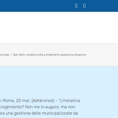
X
Facebook
unicati
Bari: Sisto, iniziativa volta a chiarimento gravissima situazione
oma, 20 mar. (Adnkronos) – ”L’iniziativa
 scioglimento? Non me lo auguro, ma non
ura una gestione delle municipalizzate da