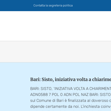
Salta
Contatta la segreteria politica
al
contenuto
Bari: Sisto, iniziativa volta a chiar
BARI: SISTO, ‘INIZIATIVA VOLTA A CHIARIME
ADN0588 7 POL 0 ADN POL NAZ BARI: SISTO, ‘
sul Comune di Bari è finalizzata al doveroso
dipende certamente da noi. L’inchiesta coinv