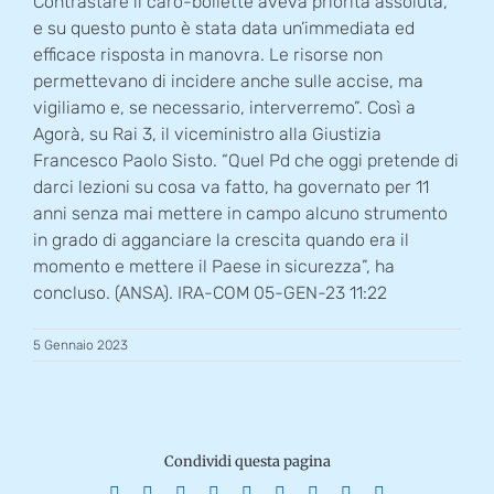
Contrastare il caro-bollette aveva priorità assoluta,
e su questo punto è stata data un’immediata ed
efficace risposta in manovra. Le risorse non
permettevano di incidere anche sulle accise, ma
vigiliamo e, se necessario, interverremo”. Così a
Agorà, su Rai 3, il viceministro alla Giustizia
Francesco Paolo Sisto. “Quel Pd che oggi pretende di
darci lezioni su cosa va fatto, ha governato per 11
anni senza mai mettere in campo alcuno strumento
in grado di agganciare la crescita quando era il
momento e mettere il Paese in sicurezza”, ha
concluso. (ANSA). IRA-COM 05-GEN-23 11:22
5 Gennaio 2023
Condividi questa pagina
Facebook
X
Reddit
LinkedIn
WhatsApp
Tumblr
Pinterest
Vk
Email