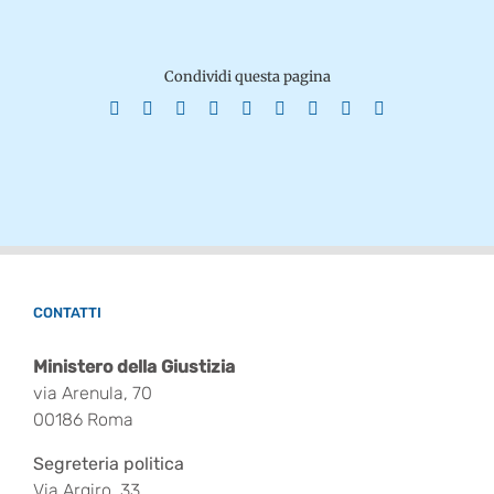
Condividi questa pagina
Facebook
X
Reddit
LinkedIn
WhatsApp
Tumblr
Pinterest
Vk
Email
CONTATTI
Ministero della Giustizia
via Arenula, 70
00186 Roma
Segreteria politica
Via Argiro, 33