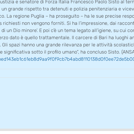
Giustizia e senatore di Forza Italia Francesco Paolo Sisto al ter
C’è un grande rispetto tra detenuti e polizia penitenziaria e v
ico. La regione Puglia – ha proseguito – ha le sue precise resp
richiesti non vengono forniti. Si ha l’impressione, dai raccont
di un Dio minore’. E poi c’è un tema legato all’igiene, su cui con
erzo dato è quello trattamentale. Il carcere di Bari ha luoghi an
. Gli spazi hanno una grande rilevanza per le attività scolasti
che significativa sotto il profilo umano”, ha concluso Sisto.
d90bed143eb1c61eb8d9aa9f0f9cb7b4abd8110138d0f0ee72de5b0