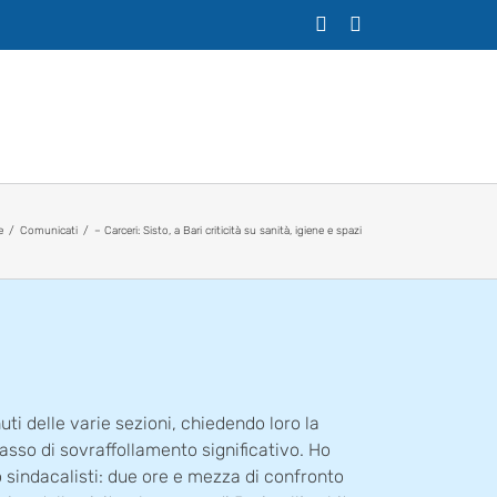
X
Facebook
e
Comunicati
– Carceri: Sisto, a Bari criticità su sanità, igiene e spazi
uti delle varie sezioni, chiedendo loro la
tasso di sovraffollamento significativo. Ho
ro sindacalisti: due ore e mezza di confronto