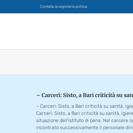
Salta
Contatta la segreteria politica
al
contenuto
– Carceri: Sisto, a Bari criticità su san
– Carceri: Sisto, a Bari criticità su sanità, igi
Carceri: Sisto, a Bari criticità su sanità, ig
situazione dell’istituto di pena. Nel carcere 
incontrato successivamente il personale dirige