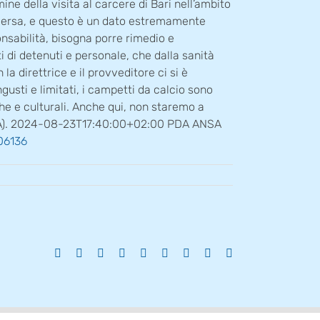
mine della visita al carcere di Bari nell’ambito
iceversa, e questo è un dato estremamente
onsabilità, bisogna porre rimedio e
i di detenuti e personale, che dalla sanità
 la direttrice e il provveditore ci si è
gusti e limitati, i campetti da calcio sono
che e culturali. Anche qui, non staremo a
 (ANSA). 2024-08-23T17:40:00+02:00 PDA ANSA
06136
Facebook
X
Reddit
LinkedIn
WhatsApp
Tumblr
Pinterest
Vk
Email