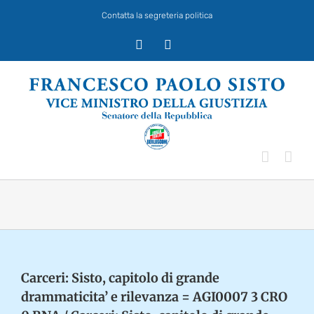
Salta
Contatta la segreteria politica
al
contenuto
X
Facebook
Carceri: Sisto, capitolo di grande
drammaticita’ e rilevanza = AGI0007 3 CRO