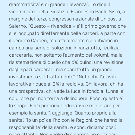
drammaticita’ e di grande rilevanza”. Lo dice il
viceministro della Giustizia, Francesco Paolo Sisto, a
margine del terzo congresso nazionale di Unicost a
Salerno. “Questo – rivendica – e’ il primo governo che
si e’ occupato direttamente delle carceri, a parte con
il decreto Carceri, ma attualmente noi abbiamo in
campo una serie di soluzioni. Innanzitutto, l’edilizia
carceraria, non soltanto l’aumento dei volumi, ma la
risistemazione di quello che c’e’, quindi una revisione
degli spazi carcerari, ma soprattutto un grande
investimento sul trattamento”. “Noto che l’attivita’
lavorativa riduce al 2% la recidiva. Chi lavora, chi ha
una prospettiva, chi vede la luce in fondo al tunnel e’
colui che poi non torna a delinquere. Ecco, questo e’
lo scopo. Forti percorsi rieducativi e migliorare per
esempio la sanita’”, aggiunge. Quanto proprio alla
sanita’, “io un po’ ce l’ho con le Regioni, che hanno la
responsabilita’ della sanita’, e sono, diciamo cosi’,
poco attente. Non voglio dire carenti, in certi casi