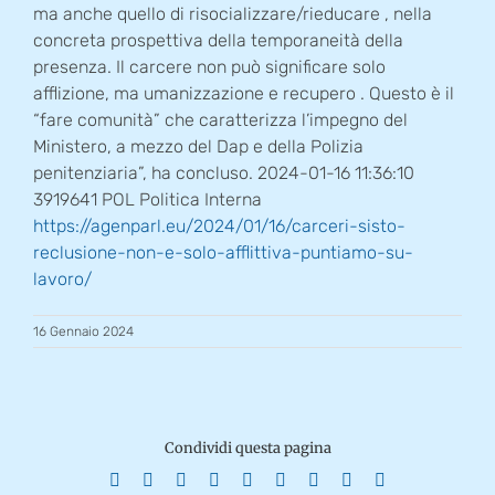
ma anche quello di risocializzare/rieducare , nella
concreta prospettiva della temporaneità della
presenza. Il carcere non può significare solo
afflizione, ma umanizzazione e recupero . Questo è il
“fare comunità” che caratterizza l’impegno del
Ministero, a mezzo del Dap e della Polizia
penitenziaria”, ha concluso. 2024-01-16 11:36:10
3919641 POL Politica Interna
https://agenparl.eu/2024/01/
16/carceri-sisto-
reclusione-
non-e-solo-afflittiva-
puntiamo-su-
lavoro/
16 Gennaio 2024
Condividi questa pagina
Facebook
X
Reddit
LinkedIn
WhatsApp
Tumblr
Pinterest
Vk
Email