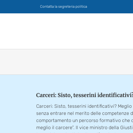
Salta
Contatta la segreteria politica
al
contenuto
Carceri: Sisto, tesserini identificati
Carceri: Sisto, tesserini identificativi? Meg
senza entrare nel merito delle competenze del m
comportamento un percorso formativo che conse
meglio il carcere”. Il vice ministro della Gius