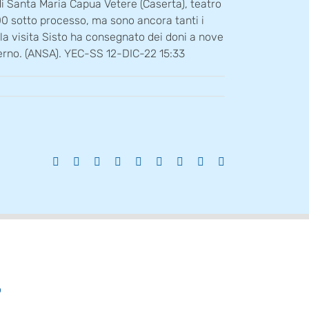
di Santa Maria Capua Vetere (Caserta), teatro
e 100 sotto processo, ma sono ancora tanti i
la visita Sisto ha consegnato dei doni a nove
nterno. (ANSA). YEC-SS 12-DIC-22 15:33
Facebook
X
Reddit
LinkedIn
WhatsApp
Tumblr
Pinterest
Vk
Email
o