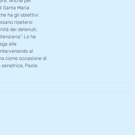
cere. Anche per
 di Santa Maria
e ha gli obiettivi
ossano ripetersi
nità dei detenuti,
tenziaria”. Lo ha
ega alle
 intervenendo al
ema come occasione di
a senatrice, Paola