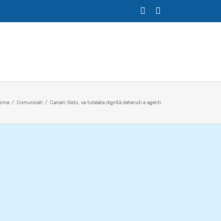
X
Facebook
ome
Comunicati
Carceri: Sisto, va tutelata dignità detenuti e agenti