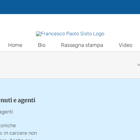
Home
Bio
Rassegna stampa
Video
H
enuti e agenti
 agenti
toniche
io: in carcere non