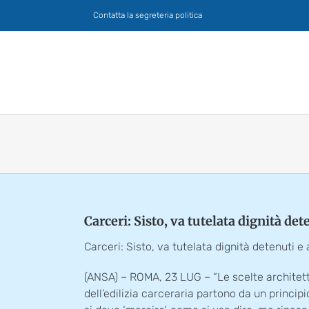
Salta
Contatta la segreteria politica
al
contenuto
Carceri: Sisto, va tutelata dignità det
Carceri: Sisto, va tutelata dignità detenuti e
(ANSA) – ROMA, 23 LUG – “Le scelte architet
dell’edilizia carceraria partono da un princip