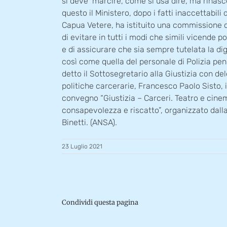
si deve ‘marcire’, come si usa dire, ma rinas
questo il Ministero, dopo i fatti inaccettabili
Capua Vetere, ha istituito una commissione ch
di evitare in tutti i modi che simili vicende p
e di assicurare che sia sempre tutelata la dig
così come quella del personale di Polizia peni
detto il Sottosegretario alla Giustizia con del
politiche carcerarie, Francesco Paolo Sisto,
convegno “Giustizia – Carceri. Teatro e cin
consapevolezza e riscatto”, organizzato dall
Binetti. (ANSA).
23 Luglio 2021
Condividi questa pagina