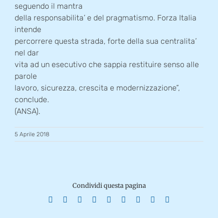
seguendo il mantra
della responsabilita’ e del pragmatismo. Forza Italia
intende
percorrere questa strada, forte della sua centralita’
nel dar
vita ad un esecutivo che sappia restituire senso alle
parole
lavoro, sicurezza, crescita e modernizzazione”,
conclude.
(ANSA).
5 Aprile 2018
Condividi questa pagina
Facebook
X
Reddit
LinkedIn
WhatsApp
Tumblr
Pinterest
Vk
Email