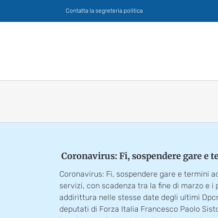
Salta
Contatta la segreteria politica
al
contenuto
Coronavirus: Fi, sospendere gare e 
Coronavirus: Fi, sospendere gare e termini a
servizi, con scadenza tra la fine di marzo e i p
addirittura nelle stesse date degli ultimi Dpc
deputati di Forza Italia Francesco Paolo Sis