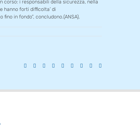
in corso: i responsabili della sicurezza, nella
hanno forti difficolta’ di
 fino in fondo”, concludono.(ANSA).
Facebook
X
Reddit
LinkedIn
WhatsApp
Tumblr
Pinterest
Vk
Email
o