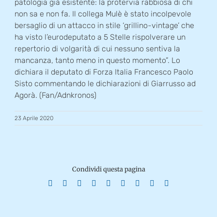
patologia già esistente: la protervia rabbiosa di chi
non sa e non fa. Il collega Mulè è stato incolpevole
bersaglio di un attacco in stile ‘grillino-vintage’ che
ha visto l’eurodeputato a 5 Stelle rispolverare un
repertorio di volgarità di cui nessuno sentiva la
mancanza, tanto meno in questo momento”. Lo
dichiara il deputato di Forza Italia Francesco Paolo
Sisto commentando le dichiarazioni di Giarrusso ad
Agorà. (Fan/Adnkronos)
23 Aprile 2020
Condividi questa pagina
Facebook
X
Reddit
LinkedIn
WhatsApp
Tumblr
Pinterest
Vk
Email