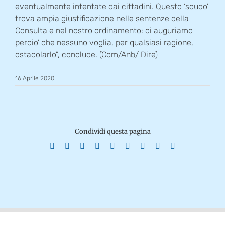
eventualmente intentate dai cittadini. Questo ‘scudo’
trova ampia giustificazione nelle sentenze della
Consulta e nel nostro ordinamento: ci auguriamo
percio’ che nessuno voglia, per qualsiasi ragione,
ostacolarlo”, conclude. (Com/Anb/ Dire)
16 Aprile 2020
Condividi questa pagina
Facebook
X
Reddit
LinkedIn
WhatsApp
Tumblr
Pinterest
Vk
Email