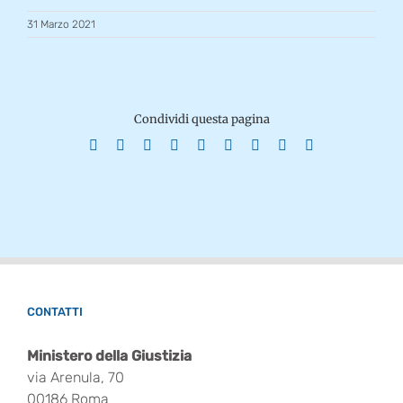
31 Marzo 2021
Condividi questa pagina
Facebook
X
Reddit
LinkedIn
WhatsApp
Tumblr
Pinterest
Vk
Email
CONTATTI
Ministero della Giustizia
via Arenula, 70
00186 Roma