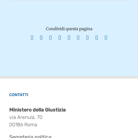
Condividi questa pagina
Facebook
X
Reddit
LinkedIn
WhatsApp
Tumblr
Pinterest
Vk
Email
CONTATTI
Ministero della Giustizia
via Arenula, 70
00186 Roma
Segreteria politica